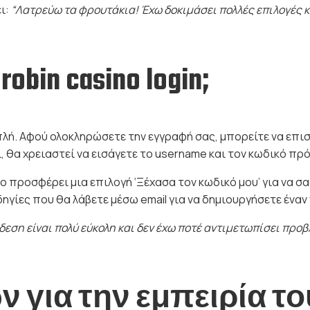
ει:
“Λατρεύω τα φρουτάκια! Έχω δοκιμάσει πολλές επιλογές κ
bin casino login;
απλή. Αφού ολοκληρώσετε την εγγραφή σας, μπορείτε να επισ
εί, θα χρειαστεί να εισάγετε το username και τον κωδικό πρ
sino προσφέρει μια επιλογή ‘Ξέχασα τον κωδικό μου’ για να 
γίες που θα λάβετε μέσω email για να δημιουργήσετε έναν 
δεση είναι πολύ εύκολη και δεν έχω ποτέ αντιμετωπίσει προ
 για την εμπειρία του