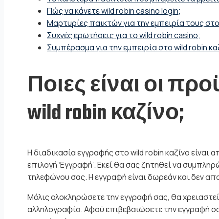
Πώς να κάνετε wild robin casino login;
Μαρτυρίες παικτών για την εμπειρία τους στο w
Συχνές ερωτήσεις για το wild robin casino;
Συμπέρασμα για την εμπειρία στο wild robin κ
Ποιες είναι οι πρ
wild robin καζίνο;
Η διαδικασία εγγραφής στο wild robin καζίνο είναι α
επιλογή ‘Εγγραφή’. Εκεί θα σας ζητηθεί να συμπλη
τηλεφώνου σας. Η εγγραφή είναι δωρεάν και δεν απ
Μόλις ολοκληρώσετε την εγγραφή σας, θα χρειαστεί
αλληλογραφία. Αφού επιβεβαιώσετε την εγγραφή σας