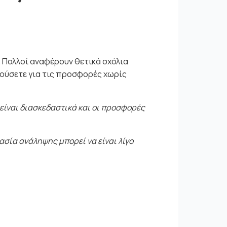
. Πολλοί αναφέρουν θετικά σχόλια
ακούσετε για τις προσφορές χωρίς
α είναι διασκεδαστικά και οι προσφορές
ασία ανάληψης μπορεί να είναι λίγο