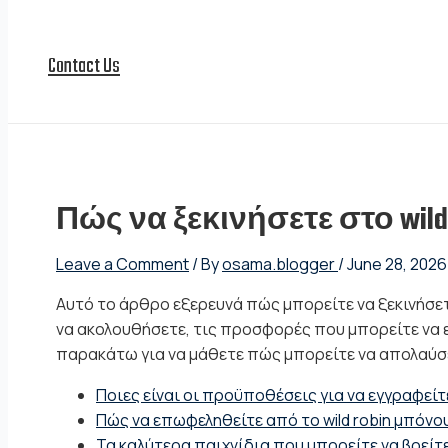
Contact Us
Πώς να ξεκινήσετε στο wild
Leave a Comment
/ By
osama.blogger
/
June 28, 2026
Αυτό το άρθρο εξερευνά πώς μπορείτε να ξεκινήσε
να ακολουθήσετε, τις προσφορές που μπορείτε να εκ
παρακάτω για να μάθετε πώς μπορείτε να απολαύσετε
Ποιες είναι οι προϋποθέσεις για να εγγραφείτε 
Πώς να επωφεληθείτε από το wild robin μπόνο
Τα καλύτερα παιχνίδια που μπορείτε να βρείτε 