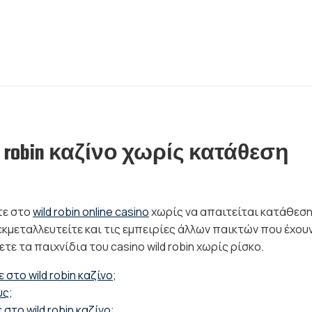
 robin καζίνο χωρίς κατάθεση
τε στο
wild robin online casino
χωρίς να απαιτείται κατάθεση
μεταλλευτείτε και τις εμπειρίες άλλων παικτών που έχουν 
 τα παιχνίδια του casino wild robin χωρίς ρίσκο.
στο wild robin καζίνο;
υς;
στο wild robin καζίνο;