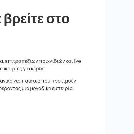
 βρείτε στο
α, επιτραπέζιων παιχνιδιών και live
ευκαιρίες για κέρδη.
δανικά για παίκτες που προτιμούν
σφέροντας μια μοναδική εμπειρία.