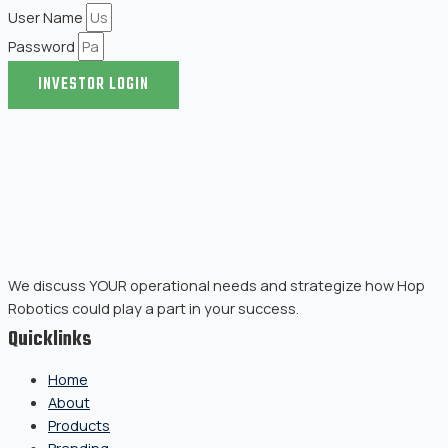
User Name
Password
INVESTOR LOGIN
We discuss YOUR operational needs and strategize how Hop
Robotics could play a part in your success.
Quicklinks
Home
About
Products
Branding