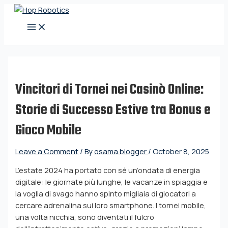
MAIN
Skip
Post
MENU
to
navigation
content
Vincitori di Tornei nei Casinò Online:
Storie di Successo Estive tra Bonus e
Gioco Mobile
Leave a Comment
/ By
osama.blogger
/
October 8, 2025
L’estate 2024 ha portato con sé un’ondata di energia
digitale: le giornate più lunghe, le vacanze in spiaggia e
la voglia di svago hanno spinto migliaia di giocatori a
cercare adrenalina sui loro smartphone. I tornei mobile,
una volta nicchia, sono diventati il fulcro