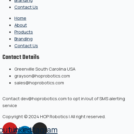
Contact Us
Home
About
Products
Branding
Contact Us
Contact Details
Greenville South Carolina USA
grayson@hoprobotics.com
sales@hoprobotics.com
Contact dev@hoprobotics.com to opt in/out of SMS alerting
service
Copyright © 2024 HOP Robotics | All right reserved.
outube
Linkedin-
Instagram