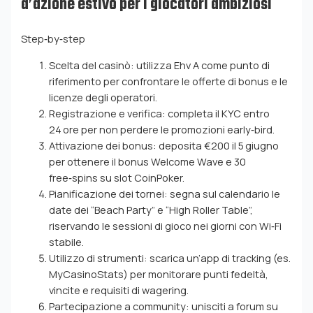
d’azione estivo per i giocatori ambiziosi
Step‑by‑step
Scelta del casinò: utilizza Ehv A come punto di
riferimento per confrontare le offerte di bonus e le
licenze degli operatori.
Registrazione e verifica: completa il KYC entro
24 ore per non perdere le promozioni early‑bird.
Attivazione dei bonus: deposita €200 il 5 giugno
per ottenere il bonus Welcome Wave e 30
free‑spins su slot CoinPoker.
Pianificazione dei tornei: segna sul calendario le
date dei “Beach Party” e “High Roller Table”,
riservando le sessioni di gioco nei giorni con Wi‑Fi
stabile.
Utilizzo di strumenti: scarica un’app di tracking (es.
MyCasinoStats) per monitorare punti fedeltà,
vincite e requisiti di wagering.
Partecipazione a community: unisciti a forum su