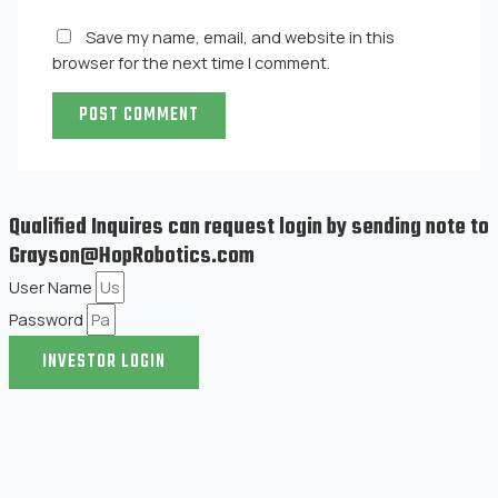
Save my name, email, and website in this
browser for the next time I comment.
Qualified Inquires can request login by sending note to
Grayson@HopRobotics.com
User Name
Password
INVESTOR LOGIN