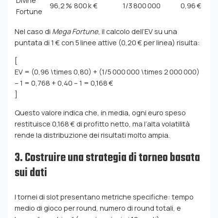
Divine
96,2 %
800 k €
1/3 800 000
0,96 €
Fortune
Nel caso di
Mega Fortune
, il calcolo dell’EV su una
puntata di 1 € con 5 linee attive (0,20 € per linea) risulta:
[
EV = (0,96 \times 0,80) + (1/5 000 000 \times 2 000 000)
– 1 = 0,768 + 0,40 – 1 = 0,168 €
]
Questo valore indica che, in media, ogni euro speso
restituisce 0,168 € di profitto netto, ma l’alta volatilità
rende la distribuzione dei risultati molto ampia.
3. Costruire una strategia di torneo basata
sui dati
I tornei di slot presentano metriche specifiche: tempo
medio di gioco per round, numero di round totali, e