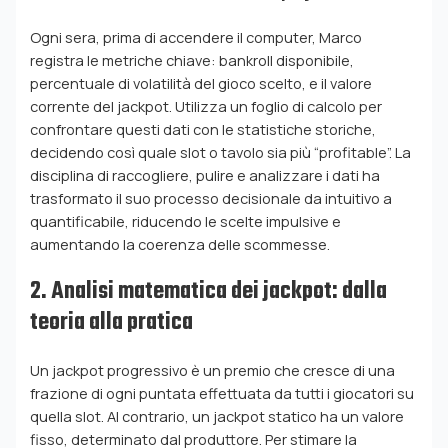
Ogni sera, prima di accendere il computer, Marco
registra le metriche chiave: bankroll disponibile,
percentuale di volatilità del gioco scelto, e il valore
corrente del jackpot. Utilizza un foglio di calcolo per
confrontare questi dati con le statistiche storiche,
decidendo così quale slot o tavolo sia più “profitable”. La
disciplina di raccogliere, pulire e analizzare i dati ha
trasformato il suo processo decisionale da intuitivo a
quantificabile, riducendo le scelte impulsive e
aumentando la coerenza delle scommesse.
2. Analisi matematica dei jackpot: dalla
teoria alla pratica
Un jackpot progressivo è un premio che cresce di una
frazione di ogni puntata effettuata da tutti i giocatori su
quella slot. Al contrario, un jackpot statico ha un valore
fisso, determinato dal produttore. Per stimare la