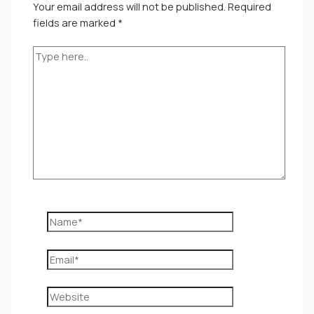
Your email address will not be published.
Required
fields are marked
*
Type
here..
Name*
Email*
Website