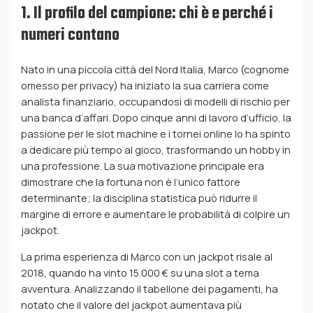
1. Il profilo del campione: chi è e perché i
numeri contano
Nato in una piccola città del Nord Italia, Marco (cognome
omesso per privacy) ha iniziato la sua carriera come
analista finanziario, occupandosi di modelli di rischio per
una banca d’affari. Dopo cinque anni di lavoro d’ufficio, la
passione per le slot machine e i tornei online lo ha spinto
a dedicare più tempo al gioco, trasformando un hobby in
una professione. La sua motivazione principale era
dimostrare che la fortuna non è l’unico fattore
determinante; la disciplina statistica può ridurre il
margine di errore e aumentare le probabilità di colpire un
jackpot.
La prima esperienza di Marco con un jackpot risale al
2018, quando ha vinto 15.000 € su una slot a tema
avventura. Analizzando il tabellone dei pagamenti, ha
notato che il valore del jackpot aumentava più