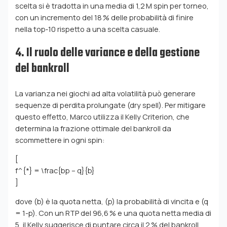
scelta si è tradotta in una media di 1,2 M spin per torneo,
con un incremento del 18 % delle probabilità di finire
nella top‑10 rispetto a una scelta casuale.
4. Il ruolo delle variance e della gestione
del bankroll
La varianza nei giochi ad alta volatilità può generare
sequenze di perdita prolungate (dry spell). Per mitigare
questo effetto, Marco utilizza il Kelly Criterion, che
determina la frazione ottimale del bankroll da
scommettere in ogni spin:
[
f^{*} = \frac{bp – q}{b}
]
dove (b) è la quota netta, (p) la probabilità di vincita e (q
= 1-p). Con un RTP del 96,6 % e una quota netta media di
5, il Kelly suggerisce di puntare circa il 2 % del bankroll