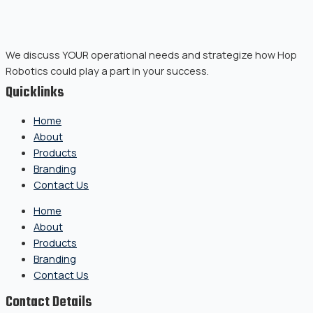
We discuss YOUR operational needs and strategize how Hop
Robotics could play a part in your success.
Quicklinks
Home
About
Products
Branding
Contact Us
Home
About
Products
Branding
Contact Us
Contact Details