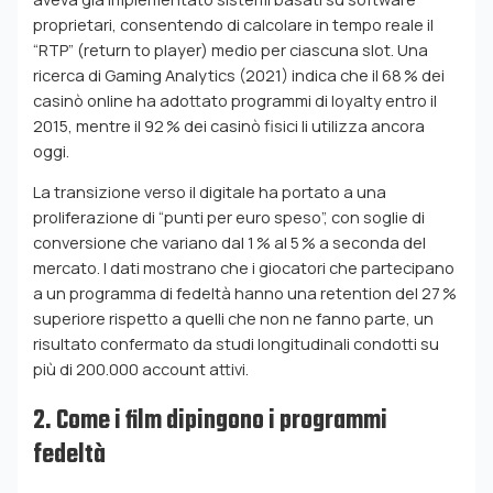
proprietari, consentendo di calcolare in tempo reale il
“RTP” (return to player) medio per ciascuna slot. Una
ricerca di Gaming Analytics (2021) indica che il 68 % dei
casinò online ha adottato programmi di loyalty entro il
2015, mentre il 92 % dei casinò fisici li utilizza ancora
oggi.
La transizione verso il digitale ha portato a una
proliferazione di “punti per euro speso”, con soglie di
conversione che variano dal 1 % al 5 % a seconda del
mercato. I dati mostrano che i giocatori che partecipano
a un programma di fedeltà hanno una retention del 27 %
superiore rispetto a quelli che non ne fanno parte, un
risultato confermato da studi longitudinali condotti su
più di 200.000 account attivi.
2. Come i film dipingono i programmi
fedeltà