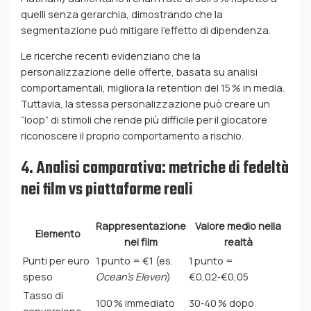
quelli senza gerarchia, dimostrando che la
segmentazione può mitigare l’effetto di dipendenza.
Le ricerche recenti evidenziano che la
personalizzazione delle offerte, basata su analisi
comportamentali, migliora la retention del 15 % in media.
Tuttavia, la stessa personalizzazione può creare un
“loop” di stimoli che rende più difficile per il giocatore
riconoscere il proprio comportamento a rischio.
4. Analisi comparativa: metriche di fedeltà
nei film vs piattaforme reali
Rappresentazione
Valore medio nella
Elemento
nei film
realtà
Punti per euro
1 punto = €1 (es.
1 punto =
speso
Ocean’s Eleven
)
€0,02‑€0,05
Tasso di
100 % immediato
30‑40 % dopo
conversione