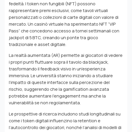
fedeltà. I token non fungibili (NFT) possono
rappresentare premi esclusivi, come tavoli virtuali
personalizzati o collezioni di carte digitali con valore di
mercato. Un casinò virtuale ha sperimentato NFT “VIP
Pass” che concedono accesso a tornei settimanali con
jackpot di 5 BTC, creando un ponte tra gioco
tradizionale e asset digitale.
La realtà aumentata (AR) permette ai giocatori di vedere
i propri punti fluttuare sopra il tavolo da blackjack,
trasformando il feedback visivo in un’esperienza
immersiva. Le università stanno iniziando a studiare
l’impatto di queste interfacce sulla percezione del
rischio, suggerendo che la gamification avanzata
potrebbe aumentare l’engagement ma anche la
vulnerabilità se non regolamentata.
Le prospettive di ricerca includono studi longitudinali su
come i token digitali influenzino la retention e
l’autocontrollo dei giocatori, nonché l’analisi di modelli di