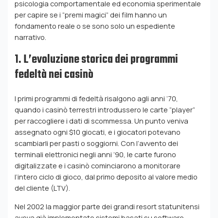
psicologia comportamentale ed economia sperimentale
per capire se i “premi magici” dei film hanno un
fondamento reale o se sono solo un espediente
narrativo.
1. L’evoluzione storica dei programmi
fedeltà nei casinò
I primi programmi di fedeltà risalgono agli anni ’70,
quando i casinò terrestri introdussero le carte “player”
per raccogliere i dati di scommessa. Un punto veniva
assegnato ogni $10 giocati, e i giocatori potevano
scambiarli per pasti o soggiorni. Con l’avvento dei
terminali elettronici negli anni ’90, le carte furono
digitalizzate e i casinò cominciarono a monitorare
l’intero ciclo di gioco, dal primo deposito al valore medio
del cliente (LTV).
Nel 2002 la maggior parte dei grandi resort statunitensi
aveva già implementato sistemi basati su software