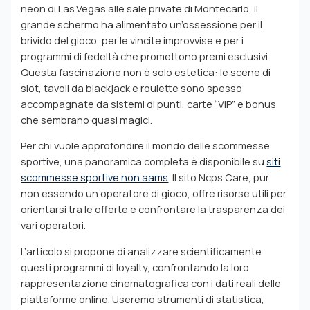
neon di Las Vegas alle sale private di Montecarlo, il
grande schermo ha alimentato un’ossessione per il
brivido del gioco, per le vincite improvvise e per i
programmi di fedeltà che promettono premi esclusivi.
Questa fascinazione non è solo estetica: le scene di
slot, tavoli da blackjack e roulette sono spesso
accompagnate da sistemi di punti, carte “VIP” e bonus
che sembrano quasi magici.
Per chi vuole approfondire il mondo delle scommesse
sportive, una panoramica completa è disponibile su
siti
scommesse sportive non aams
. Il sito Ncps Care, pur
non essendo un operatore di gioco, offre risorse utili per
orientarsi tra le offerte e confrontare la trasparenza dei
vari operatori.
L’articolo si propone di analizzare scientificamente
questi programmi di loyalty, confrontando la loro
rappresentazione cinematografica con i dati reali delle
piattaforme online. Useremo strumenti di statistica,