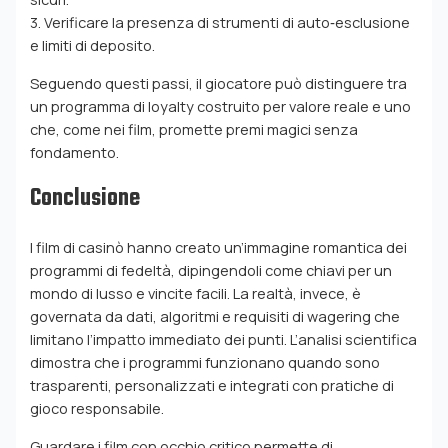
3. Verificare la presenza di strumenti di auto‑esclusione
e limiti di deposito.
Seguendo questi passi, il giocatore può distinguere tra
un programma di loyalty costruito per valore reale e uno
che, come nei film, promette premi magici senza
fondamento.
Conclusione
I film di casinò hanno creato un’immagine romantica dei
programmi di fedeltà, dipingendoli come chiavi per un
mondo di lusso e vincite facili. La realtà, invece, è
governata da dati, algoritmi e requisiti di wagering che
limitano l’impatto immediato dei punti. L’analisi scientifica
dimostra che i programmi funzionano quando sono
trasparenti, personalizzati e integrati con pratiche di
gioco responsabile.
Guardare i film con occhio critico permette di