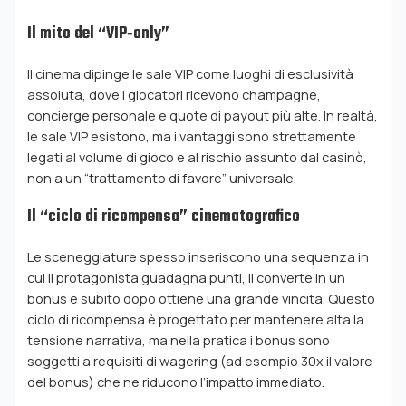
Il mito del “VIP‑only”
Il cinema dipinge le sale VIP come luoghi di esclusività
assoluta, dove i giocatori ricevono champagne,
concierge personale e quote di payout più alte. In realtà,
le sale VIP esistono, ma i vantaggi sono strettamente
legati al volume di gioco e al rischio assunto dal casinò,
non a un “trattamento di favore” universale.
Il “ciclo di ricompensa” cinematografico
Le sceneggiature spesso inseriscono una sequenza in
cui il protagonista guadagna punti, li converte in un
bonus e subito dopo ottiene una grande vincita. Questo
ciclo di ricompensa è progettato per mantenere alta la
tensione narrativa, ma nella pratica i bonus sono
soggetti a requisiti di wagering (ad esempio 30x il valore
del bonus) che ne riducono l’impatto immediato.