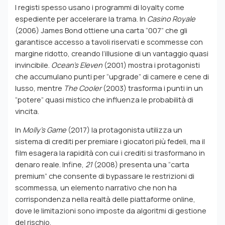
I registi spesso usano i programmi di loyalty come
espediente per accelerare la trama. In
Casino Royale
(2006) James Bond ottiene una carta “007” che gli
garantisce accesso a tavoli riservati e scommesse con
margine ridotto, creando l’illusione di un vantaggio quasi
invincibile.
Ocean’s Eleven
(2001) mostra i protagonisti
che accumulano punti per “upgrade” di camere e cene di
lusso, mentre
The Cooler
(2003) trasforma i punti in un
“potere” quasi mistico che influenza le probabilità di
vincita.
In
Molly’s Game
(2017) la protagonista utilizza un
sistema di crediti per premiare i giocatori più fedeli, ma il
film esagera la rapidità con cui i crediti si trasformano in
denaro reale. Infine,
21
(2008) presenta una “carta
premium” che consente di bypassare le restrizioni di
scommessa, un elemento narrativo che non ha
corrispondenza nella realtà delle piattaforme online,
dove le limitazioni sono imposte da algoritmi di gestione
del rischio.