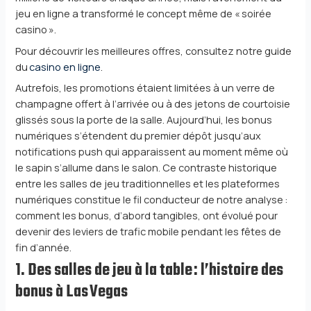
jeu en ligne a transformé le concept même de « soirée
casino ».
Pour découvrir les meilleures offres, consultez notre guide
du
casino en ligne
.
Autrefois, les promotions étaient limitées à un verre de
champagne offert à l’arrivée ou à des jetons de courtoisie
glissés sous la porte de la salle. Aujourd’hui, les bonus
numériques s’étendent du premier dépôt jusqu’aux
notifications push qui apparaissent au moment même où
le sapin s’allume dans le salon. Ce contraste historique
entre les salles de jeu traditionnelles et les plateformes
numériques constitue le fil conducteur de notre analyse :
comment les bonus, d’abord tangibles, ont évolué pour
devenir des leviers de trafic mobile pendant les fêtes de
fin d’année.
1. Des salles de jeu à la table : l’histoire des
bonus à Las Vegas