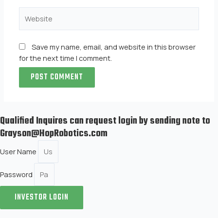
Website
Save my name, email, and website in this browser
for the next time I comment.
Qualified Inquires can request login by sending note to
Grayson@HopRobotics.com
User Name
Password
INVESTOR LOGIN