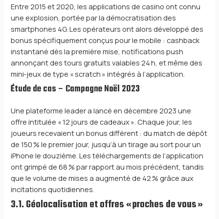
Entre 2015 et 2020, les applications de casino ont connu
une explosion, portée par la démocratisation des
smartphones 4G. Les opérateurs ont alors développé des
bonus spécifiquement conçus pour le mobile : cashback
instantané dès la première mise, notifications push
annonçant des tours gratuits valables 24 h, et même des
mini‑jeux de type « scratch » intégrés à l’application.
Étude de cas – Campagne Noël 2023
Une plateforme leader a lancé en décembre 2023 une
offre intitulée « 12 jours de cadeaux ». Chaque jour, les
joueurs recevaient un bonus différent : du match de dépôt
de 150 % le premier jour, jusqu’à un tirage au sort pour un
iPhone le douzième. Les téléchargements de l’application
ont grimpé de 68 % par rapport au mois précédent, tandis
que le volume de mises a augmenté de 42 % grâce aux
incitations quotidiennes.
3.1. Géolocalisation et offres « proches de vous »