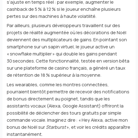
s’ajuste en temps réel : par exemple, augmenter le
cashback de 5 % à 12 % si le joueur enchaîne plusieurs
pertes sur des machines à haute volatilité.
Par ailleurs, plusieurs développeurs travaillent sur des
projets de réalité augmentée où les décorations de Noël
deviennent des multiplicateurs de gains. En pointant son
smartphone sur un sapin virtuel, le joueur active un
« snowflake multiplier » qui double les gains pendant
30 secondes. Cette fonctionnalité, testée en version bêta
sur une plateforme de casino français, a généré un taux
de rétention de 18 % supérieur à la moyenne.
Les wearables, comme les montres connectées,
pourraient bientôt permettre de recevoir des notifications
de bonus directement au poignet, tandis que les
assistants vocaux (Alexa, Google Assistant) offriront la
possibilité de déclencher des tours gratuits par simple
commande vocale. Imaginez dire : « Hey Alexa, active mon
bonus de Noël sur
Starburst
», et voir les crédits apparaître
instantanément.