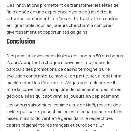
Ces innovations promettent de transformer les fêtes de
fin d’année en une expérience hybride où le réel et le
virtuel se confondent, renforçant l’attractivité du casino
en ligne fiable pour les joueurs cherchant à combiner
divertissement et opportunités de gains.
Conclusion
Des premiers « welcome drinks » des années 50 aux bonus
IA qui s’adaptent à chaque mouvement du joueur, le
parcours des promotions de casino témoigne d’une
évolution constante. Le mobile, en particulier, a redéfini la
manière dont les fêtes de Las Vegas sont célébrées : il
offre la convenance, la rapidité de paiement et des offres
géolocalisées qui captivent les joueurs en déplacement.
Les bonus saisonniers, comme ceux de Noël, restent des
leviers puissants pour stimuler les téléchargements et les
mises, mais ils doivent être gérés dans le respect des
cadres réglementaires français et européens. En