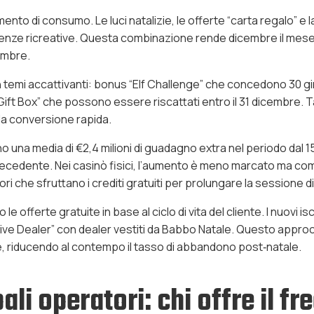
to di consumo. Le luci natalizie, le offerte “carta regalo” e la d
nze ricreative. Questa combinazione rende dicembre il mese pi
embre.
emi accattivanti: bonus “Elf Challenge” che concedono 30 giri g
“Gift Box” che possono essere riscattati entro il 31 dicembre
 la conversione rapida.
no una media di €2,4 milioni di guadagno extra nel periodo dal 1
o precedente. Nei casinò fisici, l’aumento è meno marcato ma com
i che sfruttano i crediti gratuiti per prolungare la sessione di
fferte gratuite in base al ciclo di vita del cliente. I nuovi iscr
ti “Live Dealer” con dealer vestiti da Babbo Natale. Questo a
ione, riducendo al contempo il tasso di abbandono post‑natale.
ali operatori: chi offre il fr