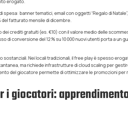
uito erogato.
 di spesa: banner tematici, email con oggetti “Regalo di Natal
% del fatturato mensile di dicembre.
io dei crediti gratuiti (es. €10) con il valore medio delle scomm
o di conversione del 12 % su 10 000 nuovi utenti porta a un g
o sostanziali. Nei locali tradizionali, il free play è spesso ero
stantanea, ma richiede infrastrutture di cloud scaling per gestire
amento del giocatore permette di ottimizzare le promozioni per
r i giocatori: apprendiment