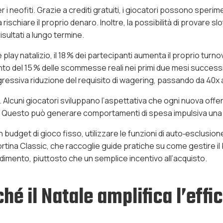
 i neofiti. Grazie a crediti gratuiti, i giocatori possono sperim
schiare il proprio denaro. Inoltre, la possibilità di provare sl
risultati a lungo termine.
play natalizio, il 18 % dei partecipanti aumenta il proprio turn
to del 15 % delle scommesse reali nei primi due mesi successivi
gressiva riduzione del requisito di wagering, passando da 40x 
e. Alcuni giocatori sviluppano l’aspettativa che ogni nuova off
llover. Questo può generare comportamenti di spesa impulsiva un
n budget di gioco fisso, utilizzare le funzioni di auto‑esclusion
ina Classic, che raccoglie guide pratiche su come gestire il ba
dimento, piuttosto che un semplice incentivo all’acquisto.
ché il Natale amplifica l’effi