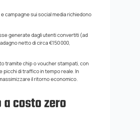
e”, e campagne sui social media richiedono
esse generate dagli utenti convertiti (ad
uadagno netto di circa €150 000,
gato tramite chip o voucher stampati, con
 picchi di traffico in tempo reale. In
 massimizzare il ritorno economico.
o a costo zero