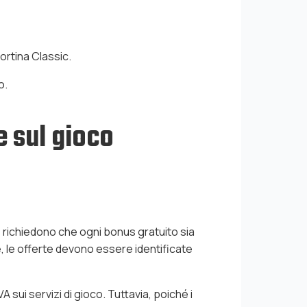
ortina Classic.
o.
e sul gioco
e richiedono che ogni bonus gratuito sia
tre, le offerte devono essere identificate
VA sui servizi di gioco. Tuttavia, poiché i