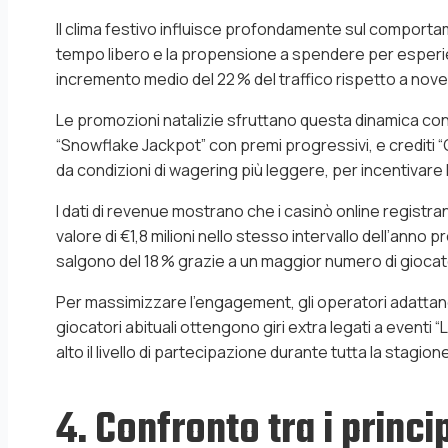
Il clima festivo influisce profondamente sul comportamen
tempo libero e la propensione a spendere per esperie
incremento medio del 22 % del traffico rispetto a nov
Le promozioni natalizie sfruttano questa dinamica con t
“Snowflake Jackpot” con premi progressivi, e crediti 
da condizioni di wagering più leggere, per incentivare
I dati di revenue mostrano che i casinò online registra
valore di €1,8 milioni nello stesso intervallo dell’ann
salgono del 18 % grazie a un maggior numero di giocator
Per massimizzare l’engagement, gli operatori adattano le o
giocatori abituali ottengono giri extra legati a even
alto il livello di partecipazione durante tutta la stag
4. Confronto tra i princip