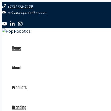
Skip
Post
Type
Name*
Email*
(678) 772-5469
to
navigation
here..
sales@hoprobotics.com
content
Home
About
Products
Branding