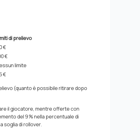
imiti di prelievo
0 €
00 €
essun limite
5 €
relievo (quanto è possibile ritirare dopo
are il giocatore, mentre offerte con
remento del 9 % nella percentuale di
 soglia di rollover.