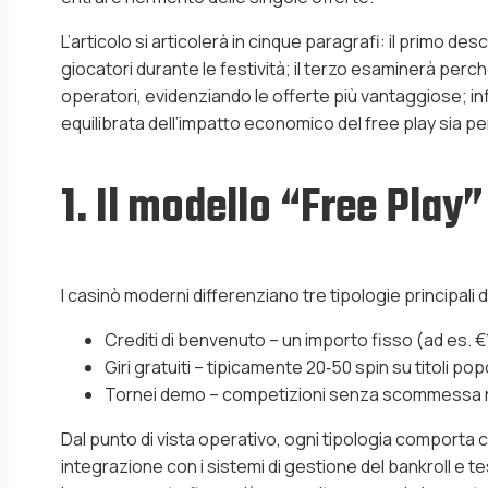
L’articolo si articolerà in cinque paragrafi: il primo de
giocatori durante le festività; il terzo esaminerà perché 
operatori, evidenziando le offerte più vantaggiose; infin
equilibrata dell’impatto economico del free play sia per 
1. Il modello “Free Play
I casinò moderni differenziano tre tipologie principali d
Crediti di benvenuto – un importo fisso (ad es. €
Giri gratuiti – tipicamente 20‑50 spin su titoli p
Tornei demo – competizioni senza scommessa reale
Dal punto di vista operativo, ogni tipologia comporta co
integrazione con i sistemi di gestione del bankroll e te