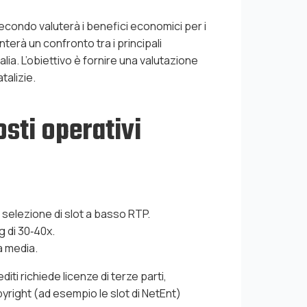
l secondo valuterà i benefici economici per i
enterà un confronto tra i principali
alia. L’obiettivo è fornire una valutazione
talizie.
sti operativi
 selezione di slot a basso RTP.
g di 30‑40x.
à media.
iti richiede licenze di terze parti,
opyright (ad esempio le slot di NetEnt)