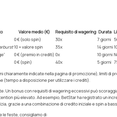
to
Valore medio (€)
Requisito di wagering
Durata
L
0 € (solo spin)
30x
7 giorni
5
arburst
10 + valore spin
35x
14 giorni
1
ge”
0 € (premio in crediti)
0x
10 giorni
N
0 € (spin)
40x
5 giorni
7
ni chiaramente indicate nella pagina di promozione), limiti di p
 (tempo a disposizione per utilizzare i crediti).
iente. Un bonus con requisiti di wagering eccessivi può scoraggi
etention più elevato. Ad esempio, BetStar ha registrato un inc
izia, grazie a una combinazione di credito iniziale e spin a bassa
e le feste, consigliamo di: