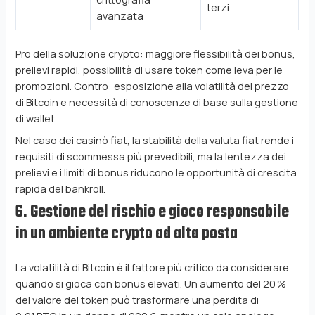
terzi
avanzata
Pro della soluzione crypto: maggiore flessibilità dei bonus,
prelievi rapidi, possibilità di usare token come leva per le
promozioni. Contro: esposizione alla volatilità del prezzo
di Bitcoin e necessità di conoscenze di base sulla gestione
di wallet.
Nel caso dei casinò fiat, la stabilità della valuta fiat rende i
requisiti di scommessa più prevedibili, ma la lentezza dei
prelievi e i limiti di bonus riducono le opportunità di crescita
rapida del bankroll.
6. Gestione del rischio e gioco responsabile
in un ambiente crypto ad alta posta
La volatilità di Bitcoin è il fattore più critico da considerare
quando si gioca con bonus elevati. Un aumento del 20 %
del valore del token può trasformare una perdita di