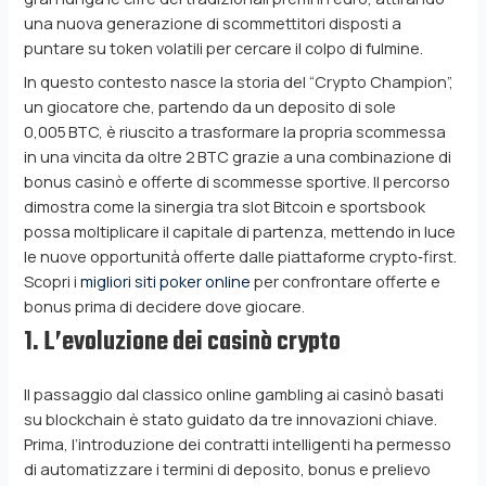
una nuova generazione di scommettitori disposti a
puntare su token volatili per cercare il colpo di fulmine.
In questo contesto nasce la storia del “Crypto Champion”,
un giocatore che, partendo da un deposito di sole
0,005 BTC, è riuscito a trasformare la propria scommessa
in una vincita da oltre 2 BTC grazie a una combinazione di
bonus casinò e offerte di scommesse sportive. Il percorso
dimostra come la sinergia tra slot Bitcoin e sportsbook
possa moltiplicare il capitale di partenza, mettendo in luce
le nuove opportunità offerte dalle piattaforme crypto‑first.
Scopri i
migliori siti poker online
per confrontare offerte e
bonus prima di decidere dove giocare.
1. L’evoluzione dei casinò crypto
Il passaggio dal classico online gambling ai casinò basati
su blockchain è stato guidato da tre innovazioni chiave.
Prima, l’introduzione dei contratti intelligenti ha permesso
di automatizzare i termini di deposito, bonus e prelievo