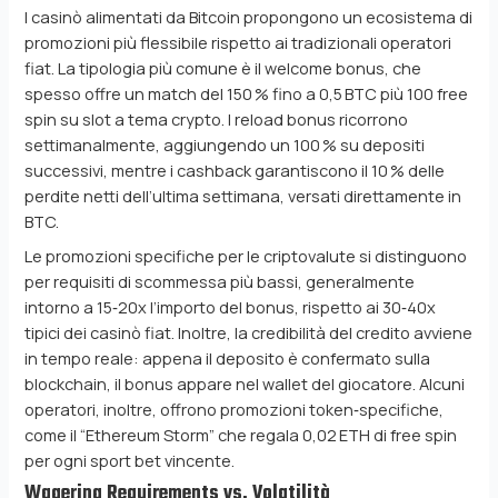
I casinò alimentati da Bitcoin propongono un ecosistema di
promozioni più flessibile rispetto ai tradizionali operatori
fiat. La tipologia più comune è il welcome bonus, che
spesso offre un match del 150 % fino a 0,5 BTC più 100 free
spin su slot a tema crypto. I reload bonus ricorrono
settimanalmente, aggiungendo un 100 % su depositi
successivi, mentre i cashback garantiscono il 10 % delle
perdite netti dell’ultima settimana, versati direttamente in
BTC.
Le promozioni specifiche per le criptovalute si distinguono
per requisiti di scommessa più bassi, generalmente
intorno a 15‑20x l’importo del bonus, rispetto ai 30‑40x
tipici dei casinò fiat. Inoltre, la credibilità del credito avviene
in tempo reale: appena il deposito è confermato sulla
blockchain, il bonus appare nel wallet del giocatore. Alcuni
operatori, inoltre, offrono promozioni token‑specifiche,
come il “Ethereum Storm” che regala 0,02 ETH di free spin
per ogni sport bet vincente.
Wagering Requirements vs. Volatilità