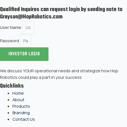
Qualified Inquires can request login by sending note to
Grayson@HopRobotics.com
User Name
Password
INVESTOR LOGIN
We discuss YOUR operational needs and strategize how Hop
Robotics could play a part in your success.
Quicklinks
Home
About
Products
Branding
Contact Us