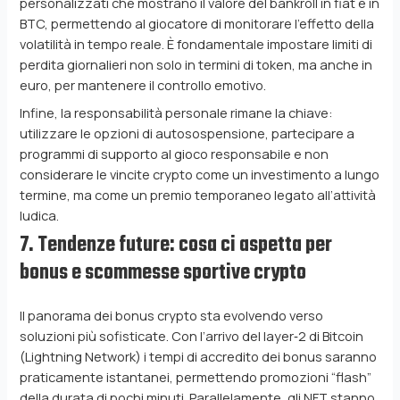
personalizzati che mostrano il valore del bankroll in fiat e in
BTC, permettendo al giocatore di monitorare l’effetto della
volatilità in tempo reale. È fondamentale impostare limiti di
perdita giornalieri non solo in termini di token, ma anche in
euro, per mantenere il controllo emotivo.
Infine, la responsabilità personale rimane la chiave:
utilizzare le opzioni di autosospensione, partecipare a
programmi di supporto al gioco responsabile e non
considerare le vincite crypto come un investimento a lungo
termine, ma come un premio temporaneo legato all’attività
ludica.
7. Tendenze future: cosa ci aspetta per
bonus e scommesse sportive crypto
Il panorama dei bonus crypto sta evolvendo verso
soluzioni più sofisticate. Con l’arrivo del layer‑2 di Bitcoin
(Lightning Network) i tempi di accredito dei bonus saranno
praticamente istantanei, permettendo promozioni “flash”
della durata di pochi minuti. Parallelamente, gli NFT stanno