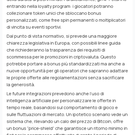
entrando nella loyalty program: i giocatori potranno
collezionare token unici che sbloccano bonus
personalizzati, come free spin permanenti o moltiplicatori
di vincita su eventi sportivi.
Dal punto di vista normativo, si prevede una maggiore
chiarezza legislativa in Europa, con possibili linee guida
che richiederanno la trasparenza dei requisiti di
scommessa per le promozioni in criptovaluta. Questo
potrebbe portare a bonus più standardizzati ma anche a
nuove opportunità per gli operatori che sapranno adattare
le proprie offerte alle regolamentazioni senza sacrificare
la generosità.
Le future integrazioni prevedono anche l’uso di
intelligenza artificiale per personalizzare le offerte in
tempo reale, basandosi sul comportamento di gioco e
sulle fluttuazioni di mercato. Un ipotetico scenario vede un
sistema che, rilevando un calo del prezzo di Bitcoin, offre
un bonus “price‑shield” che garantisce un ritorno minimo in