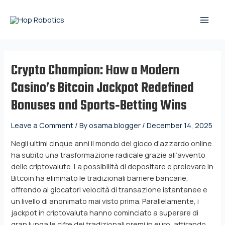
Skip
Post
MAIN
to
navigation
MENU
content
Crypto Champion: How a Modern
Casino’s Bitcoin Jackpot Redefined
Bonuses and Sports‑Betting Wins
Leave a Comment
/ By
osama.blogger
/
December 14, 2025
Negli ultimi cinque anni il mondo del gioco d’azzardo online
ha subito una trasformazione radicale grazie all’avvento
delle criptovalute. La possibilità di depositare e prelevare in
Bitcoin ha eliminato le tradizionali barriere bancarie,
offrendo ai giocatori velocità di transazione istantanee e
un livello di anonimato mai visto prima. Parallelamente, i
jackpot in criptovaluta hanno cominciato a superare di
gran lunga le cifre dei tradizionali premi in euro, attirando