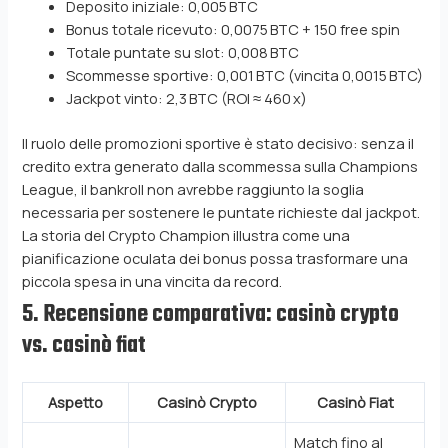
Deposito iniziale: 0,005 BTC
Bonus totale ricevuto: 0,0075 BTC + 150 free spin
Totale puntate su slot: 0,008 BTC
Scommesse sportive: 0,001 BTC (vincita 0,0015 BTC)
Jackpot vinto: 2,3 BTC (ROI ≈ 460 x)
Il ruolo delle promozioni sportive è stato decisivo: senza il
credito extra generato dalla scommessa sulla Champions
League, il bankroll non avrebbe raggiunto la soglia
necessaria per sostenere le puntate richieste dal jackpot.
La storia del Crypto Champion illustra come una
pianificazione oculata dei bonus possa trasformare una
piccola spesa in una vincita da record.
5. Recensione comparativa: casinò crypto
vs. casinò fiat
Aspetto
Casinò Crypto
Casinò Fiat
Match fino al