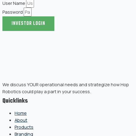
User Name
Password
INVESTOR LOGIN
We discuss YOUR operational needs and strategize how Hop
Robotics could play a part in your success.
Quicklinks
Home
About
Products
Branding