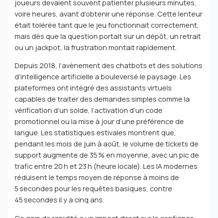
joueurs devaient souvent patienter plusieurs minutes,
voire heures, avant d’obtenir une réponse. Cette lenteur
était tolérée tant que le jeu fonctionnait correctement,
mais dès que la question portait sur un dépôt, un retrait
ou un jackpot, la frustration montait rapidement.
Depuis 2018, l’avènement des chatbots et des solutions
d’intelligence artificielle a bouleversé le paysage. Les
plateformes ont intégré des assistants virtuels
capables de traiter des demandes simples comme la
vérification d’un solde, l’activation d’un code
promotionnel ou la mise à jour d’une préférence de
langue. Les statistiques estivales montrent que,
pendant les mois de juin à août, le volume de tickets de
support augmente de 35 % en moyenne, avec un pic de
trafic entre 20 h et 23 h (heure locale). Les IA modernes
réduisent le temps moyen de réponse à moins de
5 secondes pour les requêtes basiques, contre
45 secondes il y a cinq ans.
Ce gain de rapidité a un impact direct sur la confiance