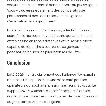
sécurité et de conformité dans l’univers du jeu en ligne.
Vous y trouverez également des comparatifs de
plateformes et des liens utiles vers des guides
d’évaluation du support client.
En suivant ces recommandations, le lecteur pourra
identifier le meilleur nouveau casino qui combine des
offres casino en ligne attractives et un service client
capable de répondre à toutes les exigences, même
pendant les heures les plus intenses de l’été.
Conclusion
L’été 2026 montre clairement que l’alliance IA + humain
n’est plus une option mais une nécessité pour les
opérateurs qui souhaitent maximiser leurs jackpots. Le
support 24 h/24 améliore la confiance, accélère les
résolutions et crée des opportunités de mise ciblées qui
augmentent le volume des gains.