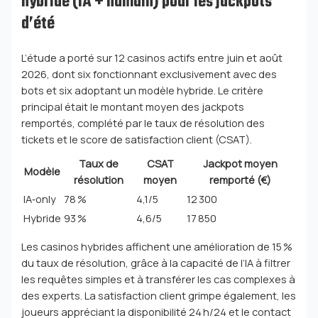
hybride (IA + humain) pour les jackpots
d’été
L’étude a porté sur 12 casinos actifs entre juin et août
2026, dont six fonctionnant exclusivement avec des
bots et six adoptant un modèle hybride. Le critère
principal était le montant moyen des jackpots
remportés, complété par le taux de résolution des
tickets et le score de satisfaction client (CSAT).
Taux de
CSAT
Jackpot moyen
Modèle
résolution
moyen
remporté (€)
IA‑only
78 %
4,1/5
12 300
Hybride
93 %
4,6/5
17 850
Les casinos hybrides affichent une amélioration de 15 %
du taux de résolution, grâce à la capacité de l’IA à filtrer
les requêtes simples et à transférer les cas complexes à
des experts. La satisfaction client grimpe également, les
joueurs appréciant la disponibilité 24 h/24 et le contact