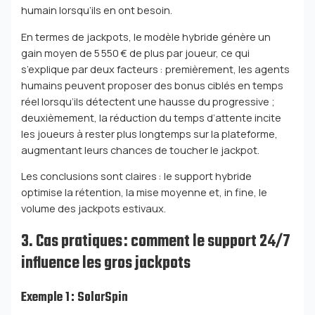
humain lorsqu’ils en ont besoin.
En termes de jackpots, le modèle hybride génère un
gain moyen de 5 550 € de plus par joueur, ce qui
s’explique par deux facteurs : premièrement, les agents
humains peuvent proposer des bonus ciblés en temps
réel lorsqu’ils détectent une hausse du progressive ;
deuxièmement, la réduction du temps d’attente incite
les joueurs à rester plus longtemps sur la plateforme,
augmentant leurs chances de toucher le jackpot.
Les conclusions sont claires : le support hybride
optimise la rétention, la mise moyenne et, in fine, le
volume des jackpots estivaux.
3. Cas pratiques : comment le support 24/7
influence les gros jackpots
Exemple 1 : SolarSpin