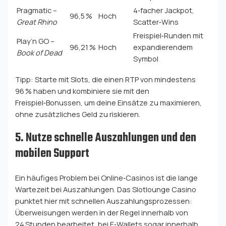
Pragmatic –
4‑facher Jackpot,
96,5 %
Hoch
Great Rhino
Scatter‑Wins
Freispiel‑Runden mit
Play’n GO –
96,21 %
Hoch
expandierendem
Book of Dead
Symbol
Tipp: Starte mit Slots, die einen RTP von mindestens
96 % haben und kombiniere sie mit den
Freispiel‑Bonussen, um deine Einsätze zu maximieren,
ohne zusätzliches Geld zu riskieren.
5. Nutze schnelle Auszahlungen und den
mobilen Support
Ein häufiges Problem bei Online‑Casinos ist die lange
Wartezeit bei Auszahlungen. Das Slotlounge Casino
punktet hier mit schnellen Auszahlungsprozessen:
Überweisungen werden in der Regel innerhalb von
24 Stunden bearbeitet, bei E‑Wallets sogar innerhalb