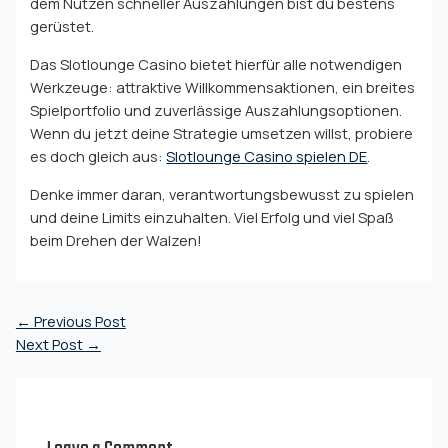
dem Nutzen schneller Auszahlungen bist du bestens
gerüstet.
Das Slotlounge Casino bietet hierfür alle notwendigen
Werkzeuge: attraktive Willkommensaktionen, ein breites
Spielportfolio und zuverlässige Auszahlungsoptionen.
Wenn du jetzt deine Strategie umsetzen willst, probiere
es doch gleich aus:
Slotlounge Casino spielen DE
.
Denke immer daran, verantwortungsbewusst zu spielen
und deine Limits einzuhalten. Viel Erfolg und viel Spaß
beim Drehen der Walzen!
←
Previous Post
Next Post
→