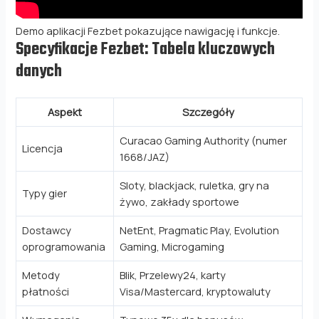
Demo aplikacji Fezbet pokazujące nawigację i funkcje.
Specyfikacje Fezbet: Tabela kluczowych
danych
Aspekt
Szczegóły
Curacao Gaming Authority (numer
Licencja
1668/JAZ)
Sloty, blackjack, ruletka, gry na
Typy gier
żywo, zakłady sportowe
Dostawcy
NetEnt, Pragmatic Play, Evolution
oprogramowania
Gaming, Microgaming
Metody
Blik, Przelewy24, karty
płatności
Visa/Mastercard, kryptowaluty