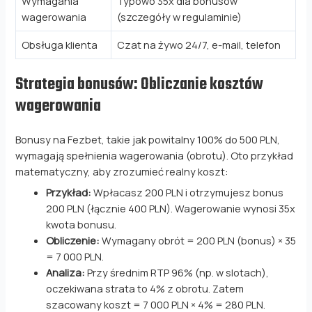
Wymagania
Typowo 35x dla bonusów
wagerowania
(szczegóły w regulaminie)
Obsługa klienta
Czat na żywo 24/7, e-mail, telefon
Strategia bonusów: Obliczanie kosztów
wagerowania
Bonusy na Fezbet, takie jak powitalny 100% do 500 PLN,
wymagają spełnienia wagerowania (obrotu). Oto przykład
matematyczny, aby zrozumieć realny koszt:
Przykład:
Wpłacasz 200 PLN i otrzymujesz bonus
200 PLN (łącznie 400 PLN). Wagerowanie wynosi 35x
kwota bonusu.
Obliczenie:
Wymagany obrót = 200 PLN (bonus) × 35
= 7 000 PLN.
Analiza:
Przy średnim RTP 96% (np. w slotach),
oczekiwana strata to 4% z obrotu. Zatem
szacowany koszt = 7 000 PLN × 4% = 280 PLN.