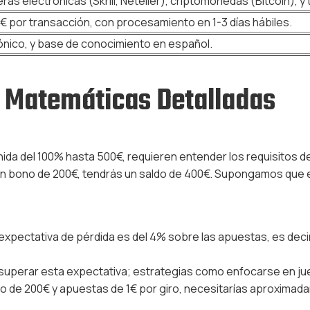
ras electrónicas (Skrill, Neteller), criptomonedas (Bitcoin), 
 por transacción, con procesamiento en 1-3 días hábiles.
rónico, y base de conocimiento en español.
n Matemáticas Detalladas
ida del 100% hasta 500€, requieren entender los requisitos 
un bono de 200€, tendrás un saldo de 400€. Supongamos que e
expectativa de pérdida es del 4% sobre las apuestas, es deci
as superar esta expectativa; estrategias como enfocarse en j
o de 200€ y apuestas de 1€ por giro, necesitarías aproximadam