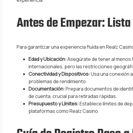
Antes de Empezar: Lista 
Para garantizar una experiencia fluida en Realz Casin
Edad y Ubicación:
Asegúrate de tener al menos 18
internacionales, pero las restricciones geográf
Conectividad y Dispositivos:
Usa una conexión a I
problemas de rendimiento.
Documentación:
Prepara documentos de identifi
de cuenta, crucial para retiradas rápidas.
Presupuesto y Límites:
Establece límites de de
plataformas como Realz Casino.