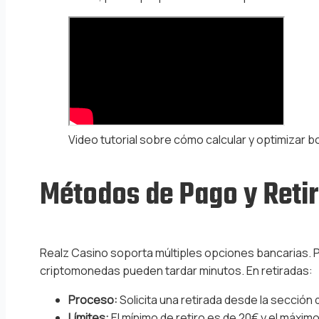
Video tutorial sobre cómo calcular y optimizar b
Métodos de Pago y Retir
Realz Casino soporta múltiples opciones bancarias. Pa
criptomonedas pueden tardar minutos. En retiradas:
Proceso:
Solicita una retirada desde la sección de
Límites:
El mínimo de retiro es de 20€ y el máxim