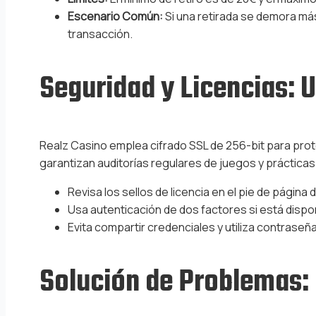
Escenario Común:
Si una retirada se demora más
transacción.
Seguridad y Licencias: 
Realz Casino emplea cifrado SSL de 256-bit para pro
garantizan auditorías regulares de juegos y prácticas 
Revisa los sellos de licencia en el pie de página d
Usa autenticación de dos factores si está dispo
Evita compartir credenciales y utiliza contraseñ
Solución de Problemas: