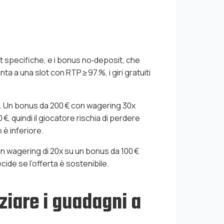
lot specifiche, e i bonus no‑deposit, che
 a una slot con RTP ≥ 97 %, i giri gratuiti
ring. Un bonus da 200 € con wagering 30x
€, quindi il giocatore rischia di perdere
 è inferiore.
 Un wagering di 20x su un bonus da 100 €
cide se l’offerta è sostenibile.
ziare i guadagni a