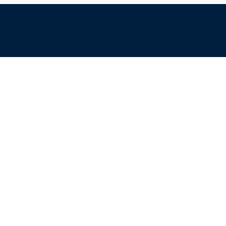
Website