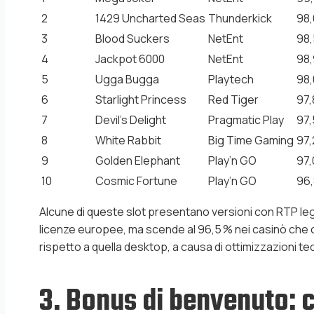
2
1429 Uncharted Seas
Thunderkick
98,
3
Blood Suckers
NetEnt
98,
4
Jackpot 6000
NetEnt
98,
5
Ugga Bugga
Playtech
98,
6
Starlight Princess
Red Tiger
97,
7
Devil’s Delight
Pragmatic Play
97,
8
White Rabbit
Big Time Gaming
97,
9
Golden Elephant
Play’n GO
97,
10
Cosmic Fortune
Play’n GO
96,
Alcune di queste slot presentano versioni con RTP leg
licenze europee, ma scende al 96,5 % nei casinò che 
rispetto a quella desktop, a causa di ottimizzazioni te
3. Bonus di benvenuto: c