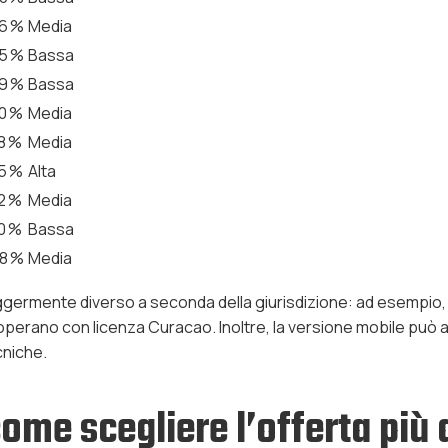
6 %
Media
5 %
Bassa
9 %
Bassa
0 %
Media
8 %
Media
5 %
Alta
2 %
Media
0 %
Bassa
8 %
Media
germente diverso a seconda della giurisdizione: ad esempio, “
operano con licenza Curacao. Inoltre, la versione mobile può
cniche.
ome scegliere l’offerta più 