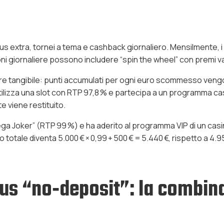
us extra, tornei a tema e cashback giornaliero. Mensilmente, i
ioni giornaliere possono includere “spin the wheel” con premi var
ore tangibile: punti accumulati per ogni euro scommesso vengono
tilizza una slot con RTP 97,8 % e partecipa a un programma cas
te viene restituito.
a Joker” (RTP 99 %) e ha aderito al programma VIP di un casi
no totale diventa 5.000 € × 0,99 + 500 € = 5.440 €, rispetto a
onus “no‑deposit”: la combin