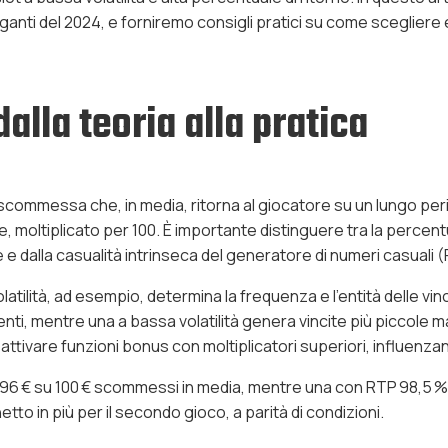
ganti del 2024, e forniremo consigli pratici su come scegliere 
alla teoria alla pratica
scommessa che, in media, ritorna al giocatore su un lungo per
ate, moltiplicato per 100. È importante distinguere tra la percent
e e dalla casualità intrinseca del generatore di numeri casuali 
latilità, ad esempio, determina la frequenza e l’entità delle vinc
enti, mentre una a bassa volatilità genera vincite più piccole m
ivare funzioni bonus con moltiplicatori superiori, influenzand
96 € su 100 € scommessi in media, mentre una con RTP 98,5 % r
etto in più per il secondo gioco, a parità di condizioni.