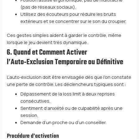
(pas de réseaux sociaux).
Utilisez des écouteurs pour réduire les bruits
extérieurs et se concentrer sur le son du croupier.
Ces gestes simples aident à garder le contrôle, même
lorsque le jeu devient très dynamique.
6. Quand et Comment Activer
l’Auto‑Exclusion Temporaire ou Définitive
L’auto‑exclusion doit être envisagée dès que l’on constate
une perte de contrôle. Les déclencheurs typiques sont :
Dépassement de la loss limit à deux reprises
consécutives.
Sentiment d’anxiété ou de culpabilité après une
session.
Demande d’un proche ou d’un conseiller.
Procédure d’activation