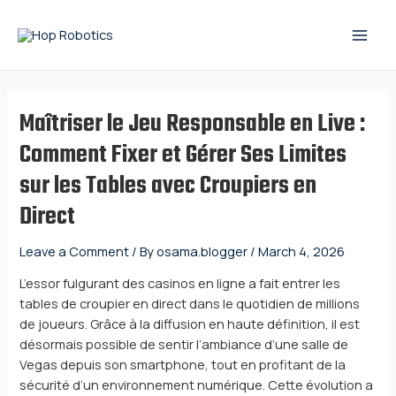
Skip
Post
MAIN
to
navigation
MENU
content
Maîtriser le Jeu Responsable en Live :
Comment Fixer et Gérer Ses Limites
sur les Tables avec Croupiers en
Direct
Leave a Comment
/ By
osama.blogger
/
March 4, 2026
L’essor fulgurant des casinos en ligne a fait entrer les
tables de croupier en direct dans le quotidien de millions
de joueurs. Grâce à la diffusion en haute définition, il est
désormais possible de sentir l’ambiance d’une salle de
Vegas depuis son smartphone, tout en profitant de la
sécurité d’un environnement numérique. Cette évolution a