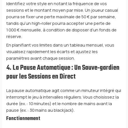
Identifiez votre style en notant la fréquence de vos
sessions et le montant moyen par mise. Un joueur casual
pourra se fixer une perte maximale de 50 € par semaine,
tandis qu’un high‑roller pourra accepter une perte de
1 000 € mensuelle, à condition de disposer d’un fonds de
réserve.
En planifiant vos limites dans un tableau mensuel, vous
visualisez rapidement les écarts et ajustez les
paramètres avant chaque session.
4. La Pause Automatique : Un Sauve‑gardien
pour les Sessions en Direct
La pause automatique agit comme un minuteur intégré qui
interrompt le jeu à intervalles réguliers. Vous choisissez la
durée (ex. : 10 minutes) et le nombre de mains avant la
pause (ex. : 30 mains au blackjack).
Fonctionnement