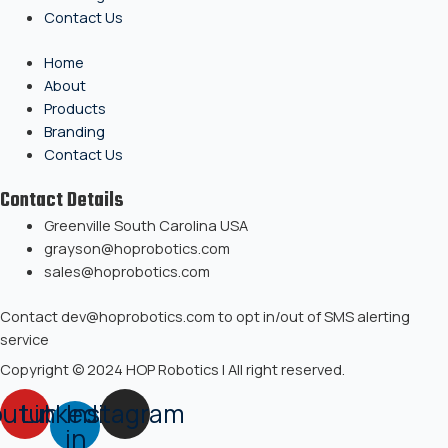
Contact Us
Home
About
Products
Branding
Contact Us
Contact Details
Greenville South Carolina USA
grayson@hoprobotics.com
sales@hoprobotics.com
Contact dev@hoprobotics.com to opt in/out of SMS alerting
service
Copyright © 2024 HOP Robotics | All right reserved.
outube
Linkedin-
Instagram
in