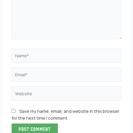
Name*
Email*
Website
Save my name, email, and website in this browser
for the next time I comment.