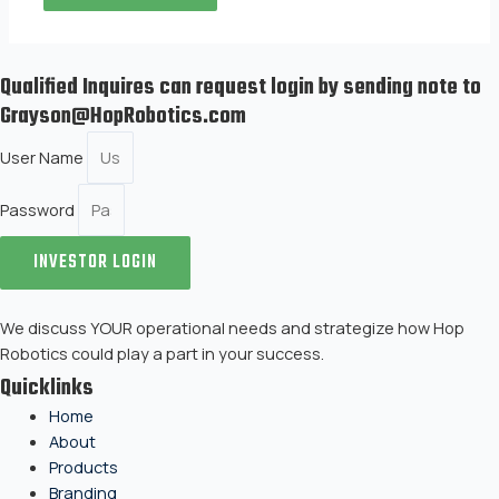
Qualified Inquires can request login by sending note to
Grayson@HopRobotics.com
User Name
Password
INVESTOR LOGIN
We discuss YOUR operational needs and strategize how Hop
Robotics could play a part in your success.
Quicklinks
Home
About
Products
Branding