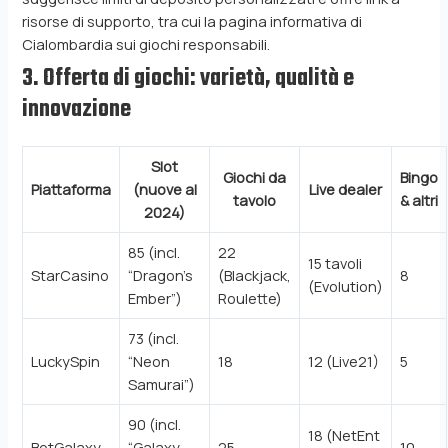
risorse di supporto, tra cui la pagina informativa di
Cialombardia sui giochi responsabili.
3. Offerta di giochi: varietà, qualità e
innovazione
Slot
Giochi da
Bingo
Piattaforma
(nuove al
Live dealer
tavolo
& altri
2024)
85 (incl.
22
15 tavoli
StarCasino
“Dragon’s
(Blackjack,
8
(Evolution)
Ember”)
Roulette)
73 (incl.
LuckySpin
“Neon
18
12 (Live21)
5
Samurai”)
90 (incl.
18 (NetEnt
BetGalaxy
“Galaxy
25
10