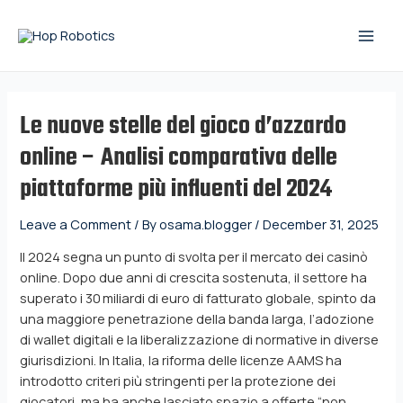
Skip
Post
MAIN
to
navigation
MENU
content
Le nuove stelle del gioco d’azzardo
online – Analisi comparativa delle
piattaforme più influenti del 2024
Leave a Comment
/ By
osama.blogger
/
December 31, 2025
Il 2024 segna un punto di svolta per il mercato dei casinò
online. Dopo due anni di crescita sostenuta, il settore ha
superato i 30 miliardi di euro di fatturato globale, spinto da
una maggiore penetrazione della banda larga, l’adozione
di wallet digitali e la liberalizzazione di normative in diverse
giurisdizioni. In Italia, la riforma delle licenze AAMS ha
introdotto criteri più stringenti per la protezione dei
giocatori, ma ha anche lasciato spazio a offerte “non