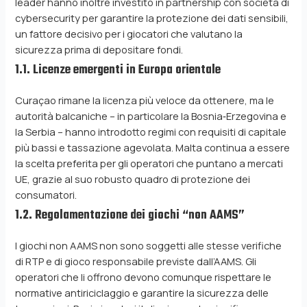
leader hanno inoltre investito in partnership con società di
cybersecurity per garantire la protezione dei dati sensibili,
un fattore decisivo per i giocatori che valutano la
sicurezza prima di depositare fondi.
1.1. Licenze emergenti in Europa orientale
Curaçao rimane la licenza più veloce da ottenere, ma le
autorità balcaniche – in particolare la Bosnia‑Erzegovina e
la Serbia – hanno introdotto regimi con requisiti di capitale
più bassi e tassazione agevolata. Malta continua a essere
la scelta preferita per gli operatori che puntano a mercati
UE, grazie al suo robusto quadro di protezione dei
consumatori.
1.2. Regolamentazione dei giochi “non AAMS”
I giochi non AAMS non sono soggetti alle stesse verifiche
di RTP e di gioco responsabile previste dall’AAMS. Gli
operatori che li offrono devono comunque rispettare le
normative antiriciclaggio e garantire la sicurezza delle