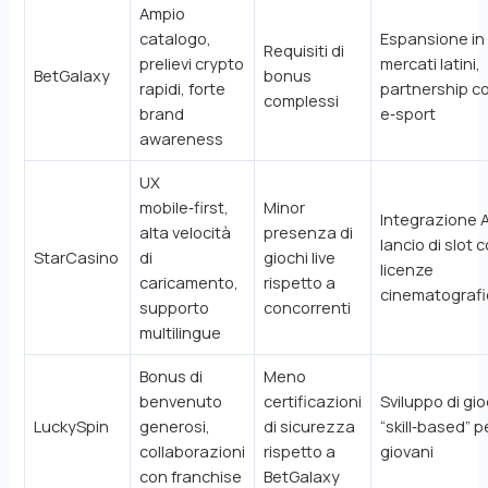
Ampio
catalogo,
Espansione in
Requisiti di
prelievi crypto
mercati latini,
BetGalaxy
bonus
rapidi, forte
partnership c
complessi
brand
e‑sport
awareness
UX
mobile‑first,
Minor
Integrazione 
alta velocità
presenza di
lancio di slot 
StarCasino
di
giochi live
licenze
caricamento,
rispetto a
cinematograf
supporto
concorrenti
multilingue
Bonus di
Meno
benvenuto
certificazioni
Sviluppo di gio
LuckySpin
generosi,
di sicurezza
“skill‑based” p
collaborazioni
rispetto a
giovani
con franchise
BetGalaxy