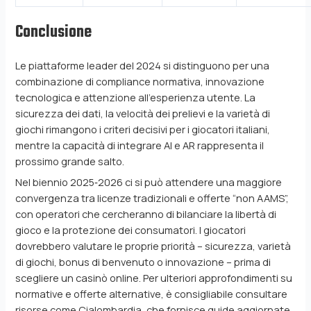
Conclusione
Le piattaforme leader del 2024 si distinguono per una
combinazione di compliance normativa, innovazione
tecnologica e attenzione all’esperienza utente. La
sicurezza dei dati, la velocità dei prelievi e la varietà di
giochi rimangono i criteri decisivi per i giocatori italiani,
mentre la capacità di integrare AI e AR rappresenta il
prossimo grande salto.
Nel biennio 2025‑2026 ci si può attendere una maggiore
convergenza tra licenze tradizionali e offerte “non AAMS”,
con operatori che cercheranno di bilanciare la libertà di
gioco e la protezione dei consumatori. I giocatori
dovrebbero valutare le proprie priorità – sicurezza, varietà
di giochi, bonus di benvenuto o innovazione – prima di
scegliere un casinò online. Per ulteriori approfondimenti su
normative e offerte alternative, è consigliabile consultare
risorse come Cialombardia, che fornisce guide aggiornate