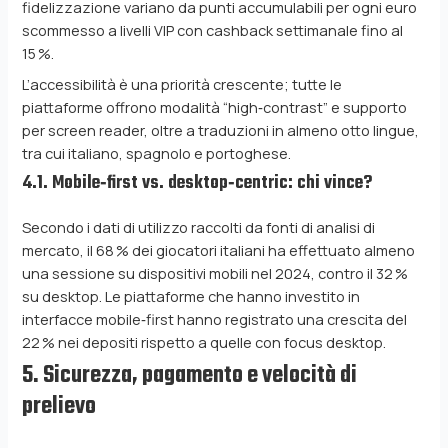
fidelizzazione variano da punti accumulabili per ogni euro
scommesso a livelli VIP con cashback settimanale fino al
15 %.
L’accessibilità è una priorità crescente; tutte le
piattaforme offrono modalità “high‑contrast” e supporto
per screen reader, oltre a traduzioni in almeno otto lingue,
tra cui italiano, spagnolo e portoghese.
4.1. Mobile‑first vs. desktop‑centric: chi vince?
Secondo i dati di utilizzo raccolti da fonti di analisi di
mercato, il 68 % dei giocatori italiani ha effettuato almeno
una sessione su dispositivi mobili nel 2024, contro il 32 %
su desktop. Le piattaforme che hanno investito in
interfacce mobile‑first hanno registrato una crescita del
22 % nei depositi rispetto a quelle con focus desktop.
5. Sicurezza, pagamento e velocità di
prelievo