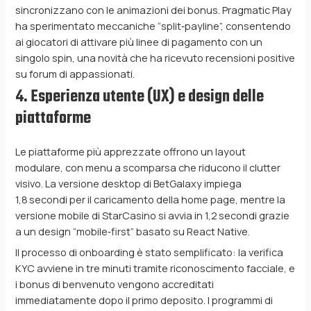
sincronizzano con le animazioni dei bonus. Pragmatic Play
ha sperimentato meccaniche “split‑payline”, consentendo
ai giocatori di attivare più linee di pagamento con un
singolo spin, una novità che ha ricevuto recensioni positive
su forum di appassionati.
4. Esperienza utente (UX) e design delle
piattaforme
Le piattaforme più apprezzate offrono un layout
modulare, con menu a scomparsa che riducono il clutter
visivo. La versione desktop di BetGalaxy impiega
1,8 secondi per il caricamento della home page, mentre la
versione mobile di StarCasino si avvia in 1,2 secondi grazie
a un design “mobile‑first” basato su React Native.
Il processo di onboarding è stato semplificato: la verifica
KYC avviene in tre minuti tramite riconoscimento facciale, e
i bonus di benvenuto vengono accreditati
immediatamente dopo il primo deposito. I programmi di