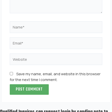
Name*
Email*
Website
Save my name, email, and website in this browser
for the next time I comment.
Qualified Inquires can request login by sending note to