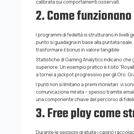
calibrata sui comportamenti osservati.
2. Come funzionano 
I programmi di fedeltà si strutturano in livelli
punto si guadagna in base alla puntata reale, 
trasformare il bonus in valore tangibile.
Statistiche di Gaming Analytics indicano che gl
superiore. Un esempio pratico è il sito “Roya
a tornei a jackpot progressivo per gli Oro. Gra
I punti non si limitano a premi monetari: vi sono
comunicazione mirata – spesso tramite email o p
una componente chiave del percorso di fidel
3. Free play come st
Durante le sessioni gratuite i casinò raccolg