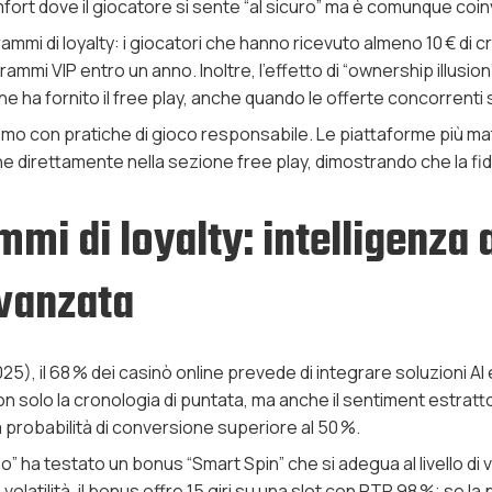
ort dove il giocatore si sente “al sicuro” ma è comunque coinv
mi di loyalty: i giocatori che hanno ricevuto almeno 10 € di cr
rammi VIP entro un anno. Inoltre, l’effetto di “ownership illusi
 che ha fornito il free play, anche quando le offerte concorrent
asmo con pratiche di gioco responsabile. Le piattaforme più m
ne direttamente nella sezione free play, dimostrando che la fi
mi di loyalty: intelligenza a
avanzata
), il 68 % dei casinò online prevede di integrare soluzioni AI e
 non solo la cronologia di puntata, ma anche il sentiment estra
 probabilità di conversione superiore al 50 %.
 testato un bonus “Smart Spin” che si adegua al livello di vola
volatilità, il bonus offre 15 giri su una slot con RTP 98 %; se la 