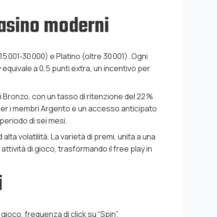
casino moderni
15 001‑30 000) e Platino (oltre 30 001). Ogni
equivale a 0,5 punti extra, un incentivo per
 ai Bronzo, con un tasso di ritenzione del 22 %
% per i membri Argento e un accesso anticipato
 periodo di sei mesi.
alta volatilità. La varietà di premi, unita a una
ttività di gioco, trasformando il free play in
i
ioco, frequenza di click su “Spin”,