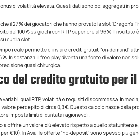
onus di volatilità elevata. Questi dati sono poi aggregati in profi
o che il 27 % dei giocatori che hanno provato la slot “Dragon’s 
o del 100 % su giochi con RTP superiore al 96 %. Il risultato 
su quella slot.
po reale permette di inviare crediti gratuiti “on‑demand”, attiv
%. In sostanza, il free play diventa una fonte di valore non sol
precisione quasi chirurgica.
o del credito gratuito per i
 variabili quali RTP, volatilità e requisiti di scommessa. In medi
alore percepito di circa 0,8 €. Questo calcolo nasce dalla prob
ore imposta limiti di puntata ragionevoli.
o a offrire un valore più elevato rispetto a quello statunitense,
 per € 10). In Asia, le offerte “no‑deposit” sono spesso più gene