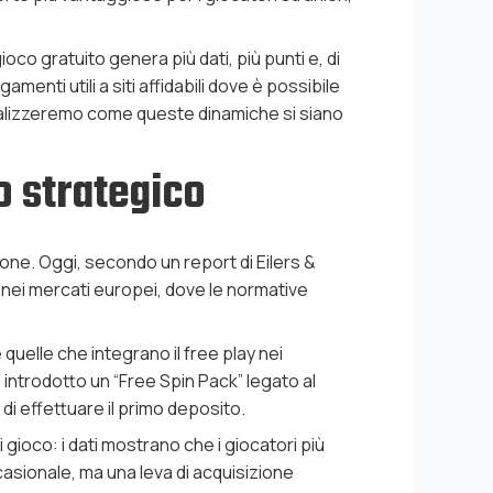
co gratuito genera più dati, più punti e, di
nti utili a siti affidabili dove è possibile
 analizzeremo come queste dinamiche si siano
o strategico
one. Oggi, secondo un report di Eilers &
ta nei mercati europei, dove le normative
quelle che integrano il free play nei
introdotto un “Free Spin Pack” legato al
 di effettuare il primo deposito.
gioco: i dati mostrano che i giocatori più
ccasionale, ma una leva di acquisizione