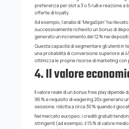
preferenza per slot a 3 o 5 rulli e reazione a b
offerte di loyalty.
Ad esempio, l’analisi di “MegaSpin” ha rilevat
successivamente richiesto un bonus di deposit
generato un incremento del 12 % nei depositi 
Questa capacità di segmentare gli utenti in tem
una probabilità di conversione superiore al 45 
ottimizza le proprie risorse di marketing con 
4. Il valore economic
Il valore reale di un bonus free play dipende da
96 % e requisito di wagering 20x generano un v
sessione, ridotta a circa 30 % quando il giocat
Nel mercato europeo, i crediti gratuiti tendon
stringenti (ad esempio, il 15 % di valore medio