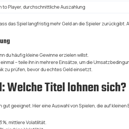
n to Player, durchschnittliche Auszahlung
ss das Spiel langfristig mehr Geld an die Spieler zurückgibt. 
zung
enn du häufig kleine Gewinne erzielen willst.
einmal – teile ihn in mehrere Einsätze, um die Umsatzbedingun
k zu prüfen, bevor du echtes Geld einsetzt.
: Welche Titel lohnen sich?
ch gut geeignet. Hier eine Auswahl von Spielen, die auf kleine
%, mittlere Volatilität.