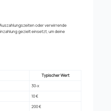
e Auszahlungszeiten oder verwirrende
nzahlung gezielt einsetzt, um deine
Typischer Wert
30‑x
10 €
200 €