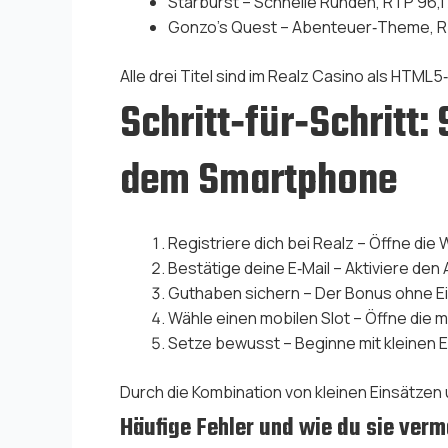
Starburst – Schnelle Runden, RTP 96,1 %,
Gonzo’s Quest – Abenteuer‑Theme, RTP 
Alle drei Titel sind im Realz Casino als HTM
Schritt‑für‑Schritt:
dem Smartphone
Registriere dich bei Realz – Öffne die 
Bestätige deine E‑Mail – Aktiviere de
Guthaben sichern – Der Bonus ohne E
Wähle einen mobilen Slot – Öffne die mo
Setze bewusst – Beginne mit kleinen E
Durch die Kombination von kleinen Einsätzen
Häufige Fehler und wie du sie verm