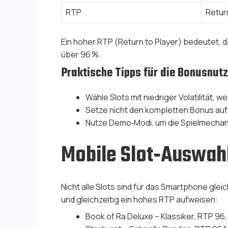
RTP
Retur
Ein hoher RTP (Return to Player) bedeutet, da
über 96 %.
Praktische Tipps für die Bonusnut
Wähle Slots mit niedriger Volatilität, w
Setze nicht den kompletten Bonus auf 
Nutze Demo‑Modi, um die Spielmechani
Mobile Slot‑Auswahl
Nicht alle Slots sind für das Smartphone glei
und gleichzeitig ein hohes RTP aufweisen:
Book of Ra Deluxe – Klassiker, RTP 96,3 