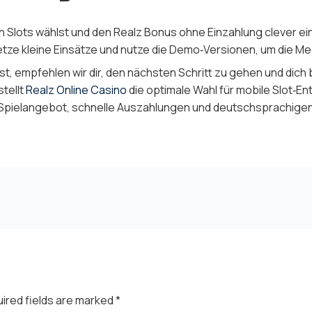
en Slots wählst und den Realz Bonus ohne Einzahlung clever 
setze kleine Einsätze und nutze die Demo‑Versionen, um die M
, empfehlen wir dir, den nächsten Schritt zu gehen und dich 
tellt
Realz Online Casino
die optimale Wahl für mobile Slot‑Ent
Spielangebot, schnelle Auszahlungen und deutschsprachigen 
ired fields are marked
*