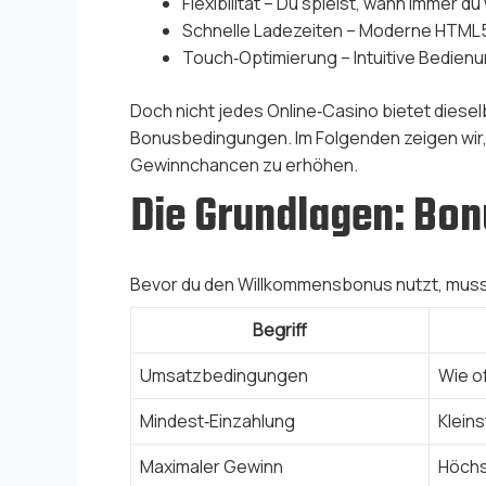
Flexibilität – Du spielst, wann immer du w
Schnelle Ladezeiten – Moderne HTML
Touch‑Optimierung – Intuitive Bedienu
Doch nicht jedes Online‑Casino bietet diese
Bonusbedingungen. Im Folgenden zeigen wir, 
Gewinnchancen zu erhöhen.
Die Grundlagen: Bo
Bevor du den Willkommensbonus nutzt, musst
Begriff
Umsatzbedingungen
Wie o
Mindest‑Einzahlung
Klein
Maximaler Gewinn
Höchs