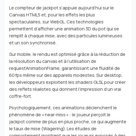
Le compteur de jackpot s’appuie aujourd’hui sur le
Canvas HTML5 et, pour les effets les plus
spectaculaires, sur WebGL. Ces technologies
permettent d’afficher une animation 3D du pot qui se
remplit à chaque mise, avec des particules lumineuses
et un son synchronisé.
Sur mobile, le rendu est optimisé grâce à la réduction de
la résolution du canvas et à l’utilisation de
requestAnimationFrame, garantissant une fluidité de
60 fps même sur des appareils modestes. Sur desktop,
les développeurs exploitent les shaders GLSL pour créer
des reflets réalistes qui donnent l’impression d’un vrai
coffre-fort.
Psychologiquement, ces animations déclenchent le
phénomène de « near‑miss » : le joueur perçoit le
jackpot comme de plus en plus proche, ce qui augmente
le taux de mise (Wagering). Les études de
comportement montrent que les joueurs exposés à des