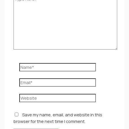
here..
Name*
Email*
Website
Save my name, email, and website in this
browser for the next time I comment.