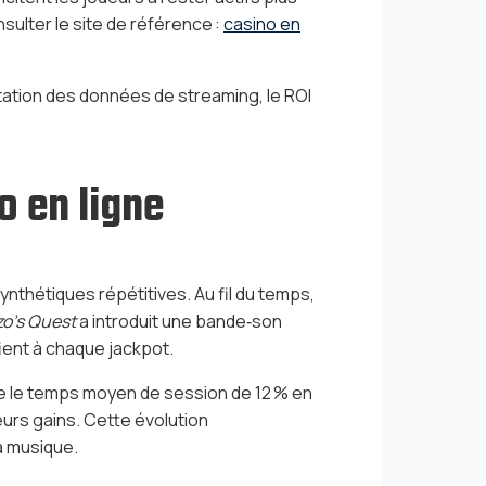
lter le site de référence :
casino en
oitation des données de streaming, le ROI
o en ligne
nthétiques répétitives. Au fil du temps,
o’s Quest
a introduit une bande‑son
ient à chaque jackpot.
e le temps moyen de session de 12 % en
urs gains. Cette évolution
a musique.