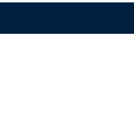
Website