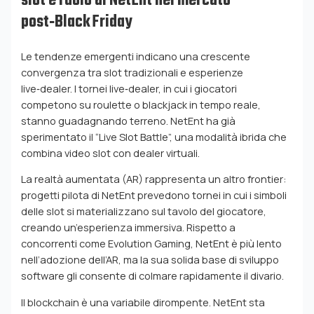
slot e ruolo di NetEnt nel mercato
post‑Black Friday
Le tendenze emergenti indicano una crescente
convergenza tra slot tradizionali e esperienze
live‑dealer. I tornei live‑dealer, in cui i giocatori
competono su roulette o blackjack in tempo reale,
stanno guadagnando terreno. NetEnt ha già
sperimentato il “Live Slot Battle”, una modalità ibrida che
combina video slot con dealer virtuali.
La realtà aumentata (AR) rappresenta un altro frontier:
progetti pilota di NetEnt prevedono tornei in cui i simboli
delle slot si materializzano sul tavolo del giocatore,
creando un’esperienza immersiva. Rispetto a
concorrenti come Evolution Gaming, NetEnt è più lento
nell’adozione dell’AR, ma la sua solida base di sviluppo
software gli consente di colmare rapidamente il divario.
Il blockchain è una variabile dirompente. NetEnt sta