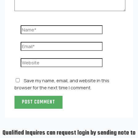
Name*
Email*
Website
Save my name, email, and website in this
browser for the next time I comment.
Qualified Inquires can request login by sending note to