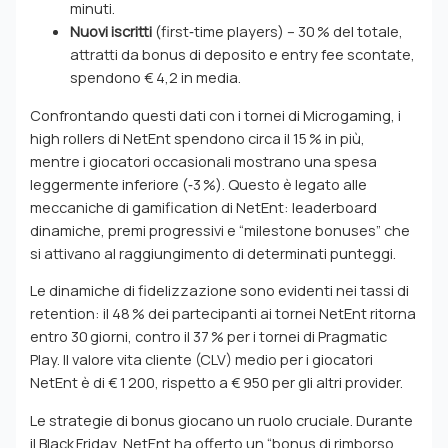
minuti.
Nuovi iscritti
(first‑time players) – 30 % del totale,
attratti da bonus di deposito e entry fee scontate,
spendono € 4,2 in media.
Confrontando questi dati con i tornei di Microgaming, i
high rollers di NetEnt spendono circa il 15 % in più,
mentre i giocatori occasionali mostrano una spesa
leggermente inferiore (‑3 %). Questo è legato alle
meccaniche di gamification di NetEnt: leaderboard
dinamiche, premi progressivi e “milestone bonuses” che
si attivano al raggiungimento di determinati punteggi.
Le dinamiche di fidelizzazione sono evidenti nei tassi di
retention: il 48 % dei partecipanti ai tornei NetEnt ritorna
entro 30 giorni, contro il 37 % per i tornei di Pragmatic
Play. Il valore vita cliente (CLV) medio per i giocatori
NetEnt è di € 1 200, rispetto a € 950 per gli altri provider.
Le strategie di bonus giocano un ruolo cruciale. Durante
il Black Friday, NetEnt ha offerto un “bonus di rimborso