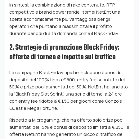
In sintesi, la combinazione di rake contenuto, RTP
competitivo e brand power rende i tornei NetEnt una
scelta economicamente più vantaggiosa per gli
operatori che puntano a massimizzare il profitto
durante periodi di alta domanda come il Black Friday.
2. Strategie di promozione Black Friday:
offerte di torneo e impatto sul traffico
Le campagne Black Friday tipiche includono bonus di
deposito del 100 % fino a € 500, entry fee scontate del
50 % e prize pool aumentati del 30 %. NetEnt ha lanciato
la “Black Friday Slot Sprint”, una serie di tornei a 24 ore
con entry fee ridotte a € 1,50 per giochi come Gonzo’s
Quest e Mega Fortune.
Rispetto a Microgaming, che ha offerto solo prize pool
aumentati del 15 % e bonus di deposito limitati a € 250, le
offerte NetEnt hanno generato un picco di traffico del