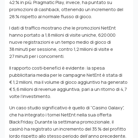
42 % in più. Pragmatic Play, invece, ha puntato su
promozioni di cashback, ottenendo un incremento del
28 % rispetto al normale flusso di gioco.
I dati di traffico mostrano che le promozioni NetEnt
hanno portato a 1,8 milioni di visite uniche, 620 000
nuove registrazioni e un tempo medio di gioco di
38 minuti per sessione, contro 1,2 milioni di visite e
27 minuti per i concorrenti.
Il rapporto costi‑benefici è evidente: la spesa
pubblicitaria media per le campagne NetEnt è stata di
€ 1,2 milioni, ma il volume di gioco aggiuntivo ha generato
€ 5,6 milioni di revenue aggiuntiva, pari a un ritorno di 4,7
volte l’investimento.
Un caso studio significativo è quello di “Casino Galaxy”,
che ha integrato i tornei NetEnt nella sua offerta
Black Friday. Durante la settimana promozionale, il
casinò ha registrato un incremento del 35 % del profitto
lordo rispetto allo stesso periodo dell’anno precedente,