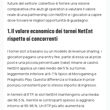
future del settore. L’obiettivo è fornire una visione
comparativa che aiuti gli operatori a valutare il valore
reale di una partnership con NetEnt e i giocatori a capire
dove trovare le migliori opportunità di guadagno.
1. Il valore economico dei tornei NetEnt
rispetto ai concorrenti
I tornei slot si basano su un modello di revenue sharing: i
giocatori pagano una entry fee, parte di essa va al prize
pool e una piccola percentuale (rake) rimane al casinò.
NetEnt applica un rake medio del 5 % sui tornei,
leggermente inferiore al 6‑7 % tipico di Microgaming e
Pragmatic Play. Questa differenza si traduce in prize
pool più consistenti per lo stesso importo di ingresso.
In termini di RTP, le slot NetEnt mantengono una media
del 96,5 %, mentre le controparti spesso si aggirano
intorno al 95‑96 %. Un RTP più alto aumenta la