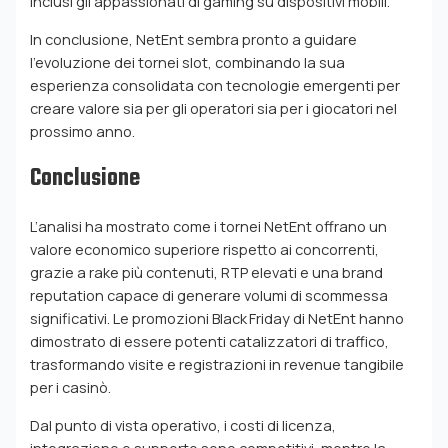
inclusi gli appassionati di gaming su dispositivi mobili.
In conclusione, NetEnt sembra pronto a guidare
l’evoluzione dei tornei slot, combinando la sua
esperienza consolidata con tecnologie emergenti per
creare valore sia per gli operatori sia per i giocatori nel
prossimo anno.
Conclusione
L’analisi ha mostrato come i tornei NetEnt offrano un
valore economico superiore rispetto ai concorrenti,
grazie a rake più contenuti, RTP elevati e una brand
reputation capace di generare volumi di scommessa
significativi. Le promozioni Black Friday di NetEnt hanno
dimostrato di essere potenti catalizzatori di traffico,
trasformando visite e registrazioni in revenue tangibile
per i casinò.
Dal punto di vista operativo, i costi di licenza,
integrazione e supporto sono competitivi, mentre la