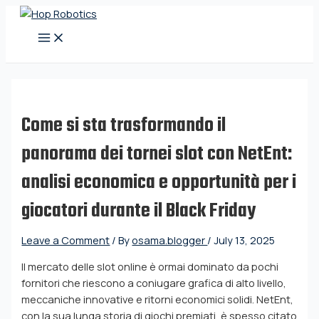
MAIN
Skip
Post
MENU
to
navigation
content
Come si sta trasformando il
panorama dei tornei slot con NetEnt:
analisi economica e opportunità per i
giocatori durante il Black Friday
Leave a Comment
/ By
osama.blogger
/
July 13, 2025
Il mercato delle slot online è ormai dominato da pochi
fornitori che riescono a coniugare grafica di alto livello,
meccaniche innovative e ritorni economici solidi. NetEnt,
con la sua lunga storia di giochi premiati, è spesso citato