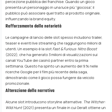
percezione pubblica dei franchise. Quando un gioco
presenta un personaggio in una luce più “giocosa”, il
pubblico può associare quel tratto al prodotto originale,
influenzando la brand equity.
Rafforzamento della notorietà
Le campagne di lancio delle slot spesso includono trailer,
teaser e eventi live streaming che raggiungono milioni di
utenti. Un esempio è la slot
Fast & Furious: Nitro Boost
(2022), che ha generato 3 milioni di visualizzazioni sui
canali YouTube dei casinò partner entro la prima
settimana. Questo ha spinto un aumento del 9 % nelle
ricerche Google per il film più recente della saga,
dimostrando come il gioco possa fungere da veicolo
promozionale.
Alterazione della narrativa
Alcune slot introducono storyline alternative.
The Witcher:
Wild Hunt
(2021) presenta un finale in cui Geralt ottiene un