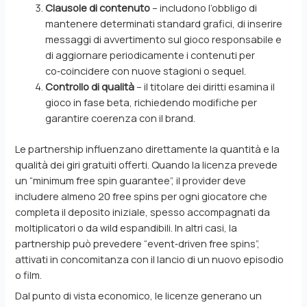
Clausole di contenuto
– includono l’obbligo di
mantenere determinati standard grafici, di inserire
messaggi di avvertimento sul gioco responsabile e
di aggiornare periodicamente i contenuti per
co‑coincidere con nuove stagioni o sequel.
Controllo di qualità
– il titolare dei diritti esamina il
gioco in fase beta, richiedendo modifiche per
garantire coerenza con il brand.
Le partnership influenzano direttamente la quantità e la
qualità dei giri gratuiti offerti. Quando la licenza prevede
un “minimum free spin guarantee”, il provider deve
includere almeno 20 free spins per ogni giocatore che
completa il deposito iniziale, spesso accompagnati da
moltiplicatori o da wild espandibili. In altri casi, la
partnership può prevedere “event‑driven free spins”,
attivati in concomitanza con il lancio di un nuovo episodio
o film.
Dal punto di vista economico, le licenze generano un