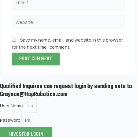
Website
Save my name, email, and website in this browser
for the next time I comment.
Qualified Inquires can request login by sending note to
Grayson@HopRobotics.com
User Name
Password
INVESTOR LOGIN