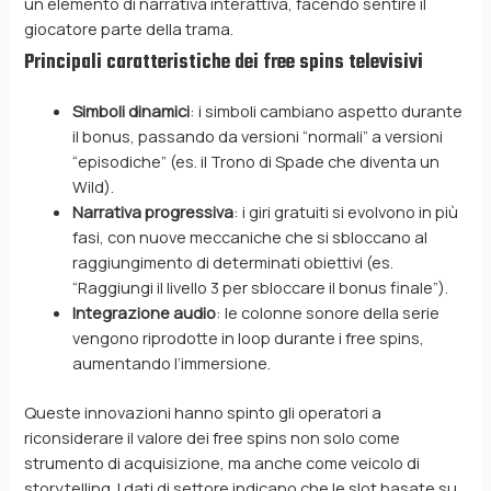
un elemento di narrativa interattiva, facendo sentire il
giocatore parte della trama.
Principali caratteristiche dei free spins televisivi
Simboli dinamici
: i simboli cambiano aspetto durante
il bonus, passando da versioni “normali” a versioni
“episodiche” (es. il Trono di Spade che diventa un
Wild).
Narrativa progressiva
: i giri gratuiti si evolvono in più
fasi, con nuove meccaniche che si sbloccano al
raggiungimento di determinati obiettivi (es.
“Raggiungi il livello 3 per sbloccare il bonus finale”).
Integrazione audio
: le colonne sonore della serie
vengono riprodotte in loop durante i free spins,
aumentando l’immersione.
Queste innovazioni hanno spinto gli operatori a
riconsiderare il valore dei free spins non solo come
strumento di acquisizione, ma anche come veicolo di
storytelling. I dati di settore indicano che le slot basate su