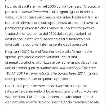
Il punto di svolta arrivò nel 2005 con la licenza di
The Matrix
per la slot
Matrix Reloaded
di Microgaming. Per la prima
volta, i rulli contenevano sequenze video tratte dal film, e i
bonus si attivavano in corrispondenza di scene chiave. La
partnership dimostrò che il valore di una licenza poteva
tradursi in un aumento del 23 % delle registrazioni nei
casinò che la offrivano, secondo dati di mercato non
divulgati ma condivisi internamente dagli operatori.
Negli anni 2010, la proliferazione di piattaforme mobile
spinse i provider a creare versioni “lite” di slot
cinematografiche, ottimizzate per schermi più piccoli ma
con la stessa qualità audiovisiva.
Jurassic Park: The Lost
World
(2011) e
Terminator 2: The Bonus Reel
(2014) furono
esempi emblematici di questo approccio.
Dal 2016 in poi, le licenze sono diventate una parte
integrante del modello di business. I grandi studi – Disney,
Warner Bros., Paramount – hanno istituito dipartimenti
dedicati alle licenze di gioco, negoziando royalties basate