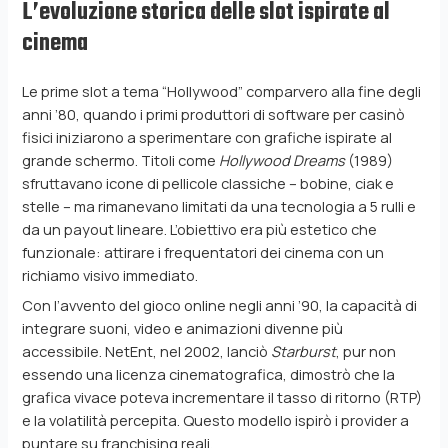
L’evoluzione storica delle slot ispirate al
cinema
Le prime slot a tema “Hollywood” comparvero alla fine degli
anni ’80, quando i primi produttori di software per casinò
fisici iniziarono a sperimentare con grafiche ispirate al
grande schermo. Titoli come
Hollywood Dreams
(1989)
sfruttavano icone di pellicole classiche – bobine, ciak e
stelle – ma rimanevano limitati da una tecnologia a 5 rulli e
da un payout lineare. L’obiettivo era più estetico che
funzionale: attirare i frequentatori dei cinema con un
richiamo visivo immediato.
Con l’avvento del gioco online negli anni ’90, la capacità di
integrare suoni, video e animazioni divenne più
accessibile. NetEnt, nel 2002, lanciò
Starburst
, pur non
essendo una licenza cinematografica, dimostrò che la
grafica vivace poteva incrementare il tasso di ritorno (RTP)
e la volatilità percepita. Questo modello ispirò i provider a
puntare su franchising reali.