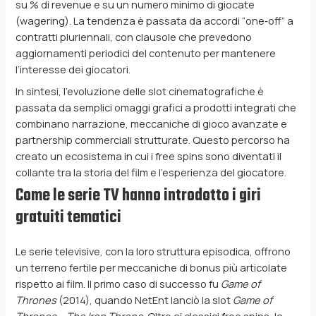
su % di revenue e su un numero minimo di giocate
(wagering). La tendenza è passata da accordi “one‑off” a
contratti pluriennali, con clausole che prevedono
aggiornamenti periodici del contenuto per mantenere
l’interesse dei giocatori.
In sintesi, l’evoluzione delle slot cinematografiche è
passata da semplici omaggi grafici a prodotti integrati che
combinano narrazione, meccaniche di gioco avanzate e
partnership commerciali strutturate. Questo percorso ha
creato un ecosistema in cui i free spins sono diventati il
collante tra la storia del film e l’esperienza del giocatore.
Come le serie TV hanno introdotto i giri
gratuiti tematici
Le serie televisive, con la loro struttura episodica, offrono
un terreno fertile per meccaniche di bonus più articolate
rispetto ai film. Il primo caso di successo fu
Game of
Thrones
(2014), quando NetEnt lanciò la slot
Game of
Thrones – The Iron Throne
. Oltre ai classici free spins, la